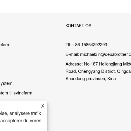
KONTAKT OS
nefarm
Tlf: +86-15864292293
E-mail:
michaelxin@debabrother.
Adresse: No.187 Heilongjiang Mid
Road, Chengyang District, Qingdao
Shandong-provinsen, Kina
system
stem til svinefarm
il svinefarm
X
lse, analysere trafik
 accepterer du vores