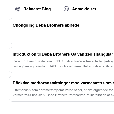
børnehavekasse og efterbehandlingskasse. Vi
Relateret Blog
Anmeldelser
kan producere base på kundens behov
omkring størrelse og tykkelse. Denne feeder
bliver mere og mere populær i dag. Det kan
Chongqing Deba Brothers åbnede
give grisene vand, mens de fodrer dem,
hvilket gør, at grisene spiser behageligt.
Introduktion til Deba Brothers Galvanized Triangula
Deba Brothers introducerer TriDEK galvaniserede trekantede bjælkegu
børnegrise- og farestald. TriDEK-gulve er fremstillet af valset ståls
psi og en hårdhed på 95 Rb, og er kendetegnet ved deres spændstig
Brothers revolutionerer de modstandssvejsede metalgulvløsninger sv
Effektive modforanstaltninger mod varmestress o
Efterhånden som sommertemperaturerne stiger, er det afgørende for
varmestress hos svin. Deba Brothers fremhæver, at installation af av
svinestaldsystemer effektivt kan afbøde varmeinduceret udbyttetab. 
købe udstyr af høj kvalitet eller anmode om et tilbud, bør forberede si
sundhed og ydeevne denne sæson.