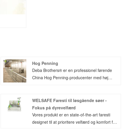
Hog Penning
Deba Brothers® er en professionel førende
China Hog Penning-producenter med høj
kvalitet og rimelig pris. Slagteskålen er
velegnet til brug af gris i slagtesaldstadiet, for
nem rengøring og håndtering.
WELSAFE Faresti til løsgående søer -
Metalfedningsbåsen er stærk og holdbar.
Fokus på dyrevelfærd
Slakkekasser er en slags svinekasser til
Vores produkt er en state-of-the-art faresti
slagtesvin. Reducerer ophobningen af ​​
designet til at prioritere velfærd og komfort for
bakterier og muliggør derfor en nem og
løse søer. Det giver rigelig plads til, at søer kan