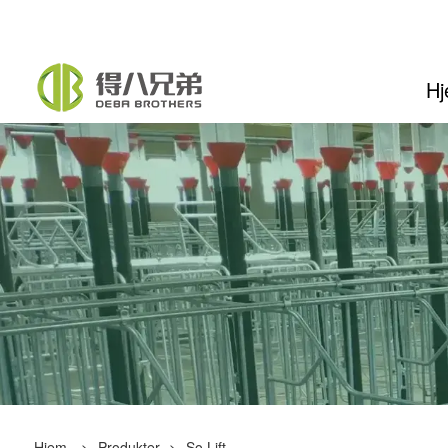
H
Hjem
>
Produkter
>
So Lift