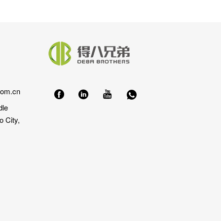
com.cn
dle
 City,