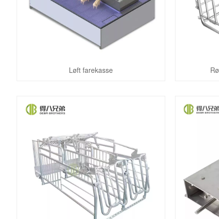
Løft farekasse
Rø