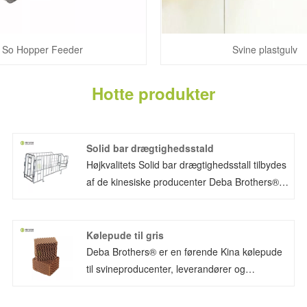
So Hopper Feeder
Svine plastgulv
Hotte produkter
Solid bar drægtighedsstald
Højkvalitets Solid bar drægtighedsstall tilbydes
af de kinesiske producenter Deba Brothers®.
Drægtighedskasse regulerer so aktivitetsplads
og kontrol, kan effektivt reducere antallet af
grise, der kræves, og maksimere brugen af ​​
Kølepude til gris
svinestaldplads. Produktet bruger hele
Deba Brothers® er en førende Kina kølepude
varmgalvaniseringshåndværket, og levetiden
til svineproducenter, leverandører og
er mere end 20 år. Deba Brother Companys
eksportører. Det er nødvendigt at holde den
nye drægtighedsstald med stålrør har et
indvendige luft i båsen ren for at øge