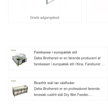
Gratis adgangsbod
Farekasse i europæisk stil
Deba Brothers® er en førende producent af
farekasser i europæisk stil i Kina. Fareburet er
nemt at installere, og kan passe til alle gårde i
forskellig størrelse. Barselspennen har været
populær i så mange år, og blev bevist af
Rustfrit stål tør vådfoder
landmændene for sine gode funktioner.
Deba Brothers® er en professionel førende
kinesisk rustfrit stål Dry Wet Feeder-
producenter med høj kvalitet og rimelig pris.
SST-dobbeltsideføderen kan bruges i