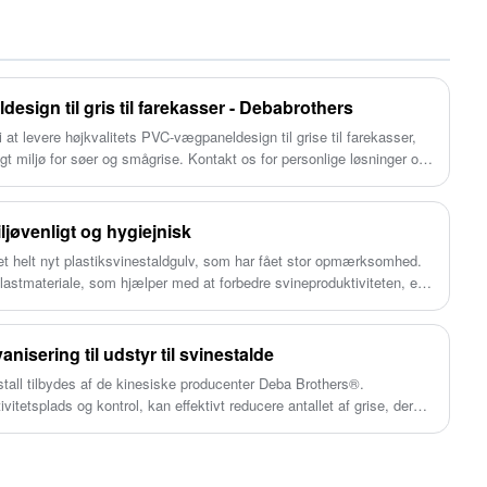
effektiv rengøring. Et renere miljø betyder
bevæge sig frit og udvise naturlig adfærd
færre dødsfald, hvilket giver en forbedret sund
under fareprocessen. Det innovative design
produktion.
fremmer søsundheden, reducerer behovet for
medicinsk indgreb og forbedrer det
esign til gris til farekasser - Debabrothers
overordnede pattegrisevelvære. Med
i at levere højkvalitets PVC-vægpaneldesign til grise til farekasser,
funktioner som justerbare spærreplader og
ligt miljø for søer og smågrise. Kontakt os for personlige løsninger og
drejelige sider sikrer vores farestier optimale
smågriseredeforhold og giver mulighed for
iljøvenligt og hygiejnisk
praktisk soinspektion. Ved at vælge vores
et helt nyt plastiksvinestaldgulv, som har fået stor opmærksomhed.
produkt kan landmænd skabe et mere
 plastmateriale, som hjælper med at forbedre svineproduktiviteten, er
dyrevenligt og produktivt miljø for deres søer
og smågrise.
isering til udstyr til svinestalde
stall tilbydes af de kinesiske producenter Deba Brothers®.
itetsplads og kontrol, kan effektivt reducere antallet af grise, der
vinestaldplads. Produktet bruger hele
 levetiden er mere end 20 år. Deba Brother Companys nye
t vendbart bagdørsdesign, der ligner den klassiske farekasse.