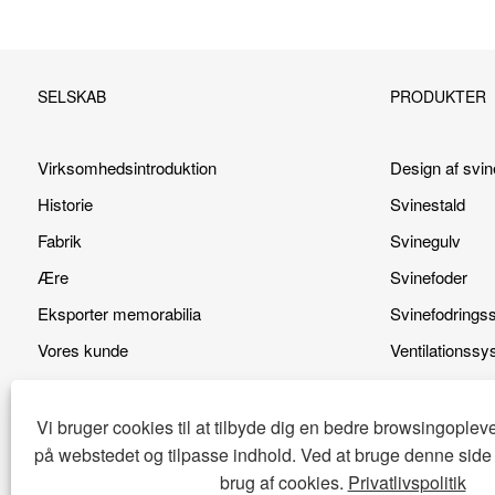
SELSKAB
PRODUKTER
Virksomhedsintroduktion
Design af svi
Historie
Svinestald
Fabrik
Svinegulv
Ære
Svinefoder
Eksporter memorabilia
Svinefodrings
Vores kunde
Ventilationssy
Vores fordel
Rensesystem t
Video
Varmesystem
Vi bruger cookies til at tilbyde dig en bedre browsingopleve
på webstedet og tilpasse indhold. Ved at bruge denne side
brug af cookies.
Privatlivspolitik