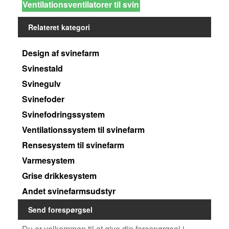
Ventilationsventilatorer til svin
Relateret kategori
Design af svinefarm
Svinestald
Svinegulv
Svinefoder
Svinefodringssystem
Ventilationssystem til svinefarm
Rensesystem til svinefarm
Varmesystem
Grise drikkesystem
Andet svinefarmsudstyr
Send forespørgsel
Du er velkommen til at give din forespørgsel i