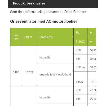
Produkt beskrivelse
Som de professionelle producenter, Deba Brothers
Griseventilator med AC-motortilbehør
Pa
0
1
Fan
Strøm
Statisk tryk
navn
In.H2O
0
0
m3/t
57950
5
kapacitet
cfm
34060
3
m3/h/w
31.2
2
54ââ
1,5KW
energieffektivitetsforhold
cfm/w
18.4
1
m3/t
48580
4
kapacitet
cfm
27125
2