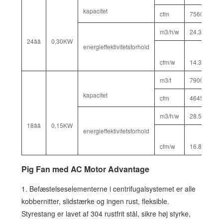
kapacitet
cfm
7560
6
m3/h/w
24.3
2
24ââ
0,30KW
energieffektivitetsforhold
cfm/w
14.3
1
m3/t
7900
7
kapacitet
cfm
4645
4
m3/h/w
28.5
2
18ââ
0,15KW
energieffektivitetsforhold
cfm/w
16.8
1
Pig Fan med AC Motor Advantage
1. Befæstelseselementerne i centrifugalsystemet er alle
kobbernitter, slidstærke og ingen rust, fleksible.
Styrestang er lavet af 304 rustfrit stål, sikre høj styrke,