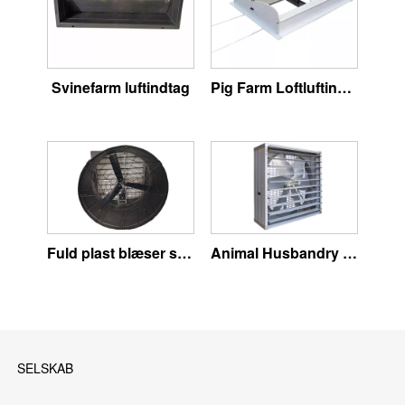
Svinefarm luftindtag
Pig Farm Loftluftindtag
Fuld plast blæser serie
Animal Husbandry Fan Revolutionerende Ventilation
SELSKAB