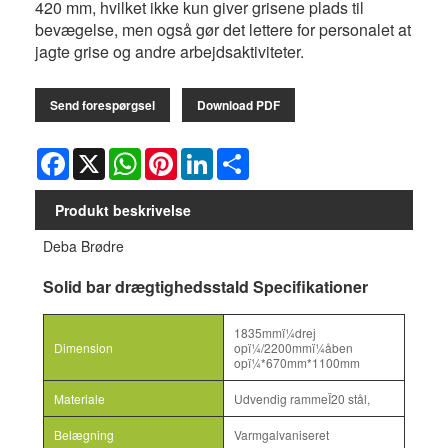
420 mm, hvilket ikke kun giver grisene plads til
bevægelse, men også gør det lettere for personalet at
jagte grise og andre arbejdsaktiviteter.
Send forespørgsel
Download PDF
Facebook
X
WhatsApp
Pinterest
LinkedIn
Share
Produkt beskrivelse
Deba Brødre
Solid bar drægtighedsstald Specifikationer
1835mmï¼drej
Dimension
opï¼/2200mmï¼åben
opï¼*670mm*1100mm
Materiale
Udvendig rammeÏ20 stål,
Belægning
Varmgalvaniseret