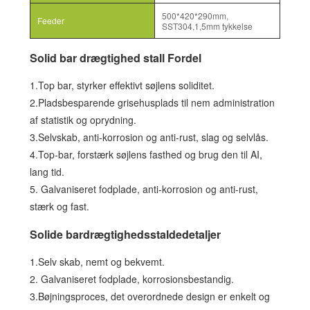
500*420*290mm,
Feeder
SST304,1,5mm tykkelse
Solid bar drægtighed stall Fordel
1.Top bar, styrker effektivt søjlens soliditet.
2.Pladsbesparende grisehusplads til nem administration
af statistik og oprydning.
3.Selvskab, anti-korrosion og anti-rust, slag og selvlås.
4.Top-bar, forstærk søjlens fasthed og brug den til AI,
lang tid.
5. Galvaniseret fodplade, anti-korrosion og anti-rust,
stærk og fast.
Solide bardrægtighedsstaldedetaljer
1.Selv skab, nemt og bekvemt.
2. Galvaniseret fodplade, korrosionsbestandig.
3.Bøjningsproces, det overordnede design er enkelt og