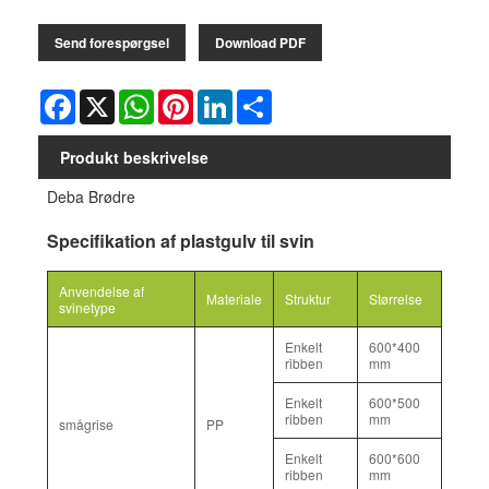
Send forespørgsel
Download PDF
Facebook
X
WhatsApp
Pinterest
LinkedIn
Share
Produkt beskrivelse
Deba Brødre
Specifikation af plastgulv til svin
Anvendelse af
Materiale
Struktur
Størrelse
svinetype
Enkelt
600*400
ribben
mm
Enkelt
600*500
ribben
mm
smågrise
PP
Enkelt
600*600
ribben
mm