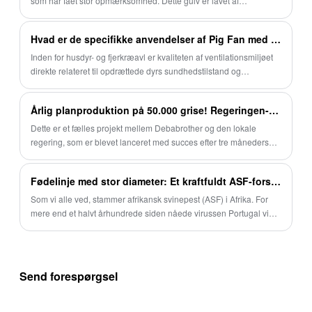
som har fået stor opmærksomhed. Dette gulv er lavet af
højkvalitets plastmateriale, som hjælper med at forbedre
svineproduktiviteten, er mere miljøvenligt og hygiejnisk.
Hvad er de specifikke anvendelser af Pig Fan med AC-motor?
Inden for husdyr- og fjerkræavl er kvaliteten af ​​ventilationsmiljøet
direkte relateret til opdrættede dyrs sundhedstilstand og
avlsfordele. Pig Fan med AC-motor har karakteristika for stærk
tilpasningsevne og stabil ydeevne og viser betydelig
Årlig planproduktion på 50.000 grise! Regeringen-virksomhedssamarbejdet sorte svineavlsbase er officielt sat i drift.
anvendelsesværdi i forskellige avlsscenarier.
Dette er et fælles projekt mellem Debabrother og den lokale
regering, som er blevet lanceret med succes efter tre måneders
udstyrsinstallation og en måneds idriftsættelse, fejlretning og
træning på stedet.
Fødelinje med stor diameter: Et kraftfuldt ASF-forsvarsværktøj importeret fra Europa
Som vi alle ved, stammer afrikansk svinepest (ASF) i Afrika. For
mere end et halvt århundrede siden nåede virussen Portugal via
ulovlige fragtskibe og spredte sig derefter hurtigt til Spanien,
Italien, Frankrig og til sidst hele Europa. I 1970'erne og 1980'erne
rasede ASF over hele Europa med en endnu værre effekt, end
hvad Kina oplever i dag. Den dag i dag har Vesteuropa
Send forespørgsel
fuldstændig udryddet afrikansk svinepest. Derfor er europæiske
producenter de mest erfarne mentorer, når det kommer til ASF-
forebyggelse og kontrol.