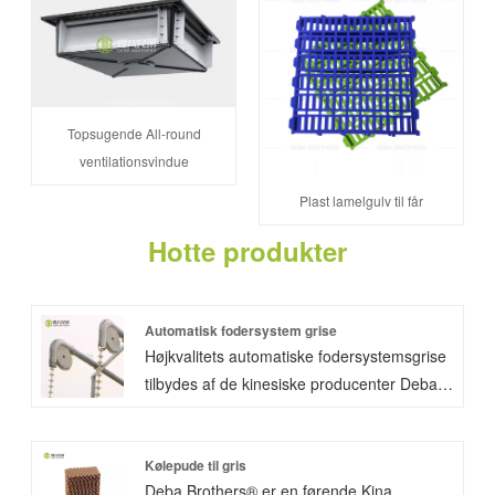
Topsugende All-round
ventilationsvindue
Plast lamelgulv til får
Hotte produkter
Automatisk fodersystem grise
Højkvalitets automatiske fodersystemsgrise
tilbydes af de kinesiske producenter Deba
Brothers®. Grisekæde autofodringssystem
kaldet tørfodringssystem. Vi vil give dig
vores forslag i henhold til din svinefarm.
Kølepude til gris
Deba Brothers® er en førende Kina
Brugen af ​​automatisk fodringssystem kan