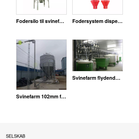
Fodersilo til svinefoder
Fodersystem dispenser
Svinefarm flydende fodringssystem
Svinefarm 102mm fodertransportsystem
SELSKAB