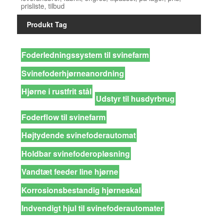
prisliste, tilbud
Produkt Tag
Foderledningssystem til svinefarm
Svinefoderhjørneanordning
Hjørne i rustfrit stål
Udstyr til husdyrbrug
Foderflow til svinefarm
Højtydende svinefoderautomat
Holdbar svinefoderopløsning
Vandtæt feeder line hjørne
Korrosionsbestandig hjørneskal
Indvendigt hjul til svinefoderautomater