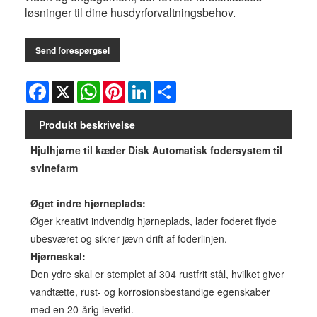
løsninger til dine husdyrforvaltningsbehov.
Send forespørgsel
Facebook
X
WhatsApp
Pinterest
LinkedIn
Share
Produkt beskrivelse
Hjulhjørne til kæder Disk Automatisk fodersystem til
svinefarm
Øget indre hjørneplads:
Øger kreativt indvendig hjørneplads, lader foderet flyde
ubesværet og sikrer jævn drift af foderlinjen.
Hjørneskal:
Den ydre skal er stemplet af 304 rustfrit stål, hvilket giver
vandtætte, rust- og korrosionsbestandige egenskaber
med en 20-årig levetid.