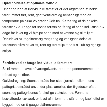
Opretholdelse af optimale forhold:
Under brugen af ​​individuelle farestier er det afgørende at holde
farerummet tørt, rent, godt ventileret og behageligt med en
temperatur på cirka 25 grader Celsius. Klargøring af de enkelte
farestier 7-10 dage før soens termin og føring af soen ind i stien 5-7
dage før levering vil hjælpe soen med at vænne sig til miljøet.
Derudover vil regelmæssig rengøring og vedligeholdelse af
farestuen sikre et varmt, rent og tørt miljø med frisk luft og rigeligt
sollys.
Fordele ved at bruge individuelle farestier:
Solid ramme: Lavet af varmgalvaniserede rør, pennerammen er
robust og holdbar.
Gulvbelægning: Soens område har støbejernslameller, mens
pattegriseområdet anvender plastlameller, der tilgodeser både
soens og pattegrisenes forskellige vækstbehov. Pennens
beskyttende rækværk er lavet af 1-tommers stålrør, og kabinettet er
bygget med en 6-gauge stålrørsramme.