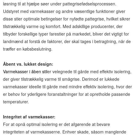
løsning til at hjælpe søer under pattegrisefødselsprocessen.
Udstyret med varmekasser og andre væsentlige funktioner giver
disse stier optimale betingelser for nyfødte pattegrise, hvilket sikrer
tilstrækkelig varme og komfort. Med adskillige producenter, der
tilbyder forskellige typer farestier på markedet, bliver det vigtigt for
landmænd at forstå de faktorer, der skal tages i betragtning, når de
træffer en købsbeslutning.
Åbent vs. lukket design:
Varmekasser i åben stil
er velegnede til gårde med effektiv isolering,
der giver tilstrækkelig varme til smågrise. Derimod er lukkede
varmekasser ideelle til gårde med mindre effektiv isolering, hvor der
er behov for yderligere foranstaltninger for at opretholde passende
temperaturer.
Integritet af varmekasser:
For at opnå optimal isolering er det afgørende at bevare
integriteten af ​​varmekasserne. Enhver skade, såsom manglende