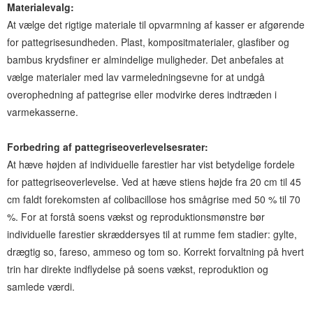
Materialevalg:
At vælge det rigtige materiale til opvarmning af kasser er afgørende
for pattegrisesundheden. Plast, kompositmaterialer, glasfiber og
bambus krydsfiner er almindelige muligheder. Det anbefales at
vælge materialer med lav varmeledningsevne for at undgå
overophedning af pattegrise eller modvirke deres indtræden i
varmekasserne.
Forbedring af pattegriseoverlevelsesrater:
At hæve højden af ​​individuelle farestier har vist betydelige fordele
for pattegriseoverlevelse. Ved at hæve stiens højde fra 20 cm til 45
cm faldt forekomsten af ​​colibacillose hos smågrise med 50 % til 70
%. For at forstå soens vækst og reproduktionsmønstre bør
individuelle farestier skræddersyes til at rumme fem stadier: gylte,
drægtig so, fareso, ammeso og tom so. Korrekt forvaltning på hvert
trin har direkte indflydelse på soens vækst, reproduktion og
samlede værdi.