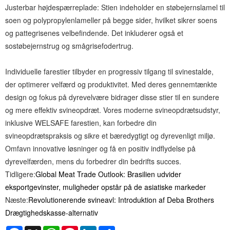
Justerbar højdespærreplade: Stien indeholder en støbejernslamel til
soen og polypropylenlameller på begge sider, hvilket sikrer soens
og pattegrisenes velbefindende. Det inkluderer også et
sostøbejernstrug og smågrisefodertrug.
Individuelle farestier tilbyder en progressiv tilgang til svinestalde,
der optimerer velfærd og produktivitet. Med deres gennemtænkte
design og fokus på dyrevelvære bidrager disse stier til en sundere
og mere effektiv svineopdræt. Vores moderne svineopdrætsudstyr,
inklusive WELSAFE farestien, kan forbedre din
svineopdrætspraksis og sikre et bæredygtigt og dyrevenligt miljø.
Omfavn innovative løsninger og få en positiv indflydelse på
dyrevelfærden, mens du forbedrer din bedrifts succes.
Tidligere:
Global Meat Trade Outlook: Brasilien udvider
eksportgevinster, muligheder opstår på de asiatiske markeder
Næste:
Revolutionerende svineavl: Introduktion af Deba Brothers
Drægtighedskasse-alternativ
Facebook
X
WhatsApp
Pinterest
LinkedIn
Share