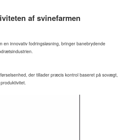
viteten af ​​svinefarmen
m en innovativ fodringsløsning, bringer banebrydende
pdrætsindustrien.
ørselsenhed, der tillader præcis kontrol baseret på sovægt,
produktivitet.