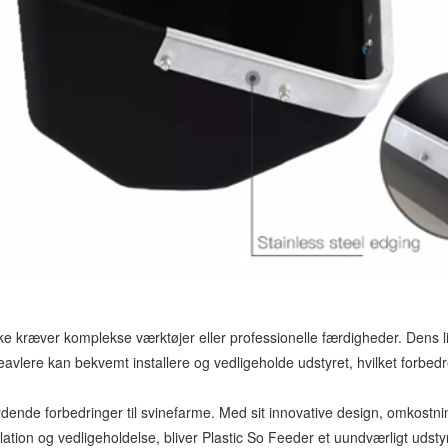
ikke kræver komplekse værktøjer eller professionelle færdigheder. Dens 
vlere kan bekvemt installere og vedligeholde udstyret, hvilket forbedre
ydende forbedringer til svinefarme. Med sit innovative design, omkost
llation og vedligeholdelse, bliver Plastic So Feeder et uundværligt uds