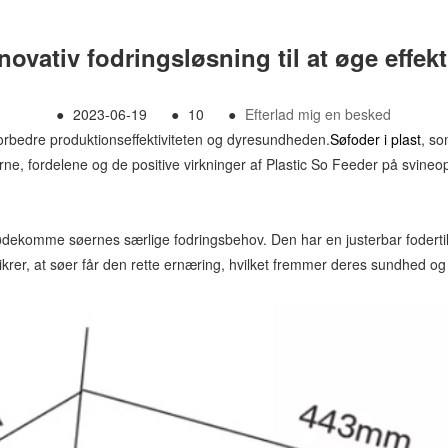
novativ fodringsløsning til at øge effekti
●
2023-06-19
●
10
●
Efterlad mig en besked
forbedre produktionseffektiviteten og dyresundheden.
Søfoder i plast
, so
nerne, fordelene og de positive virkninger af Plastic So Feeder på svineo
ødekomme søernes særlige fodringsbehov. Den har en justerbar fodertilf
rer, at søer får den rette ernæring, hvilket fremmer deres sundhed og 