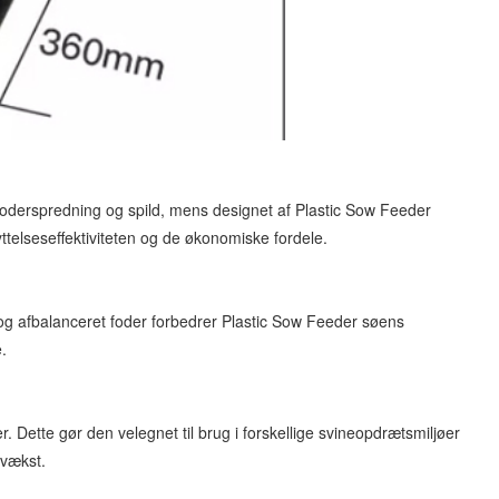
i foderspredning og spild, mens designet af Plastic Sow Feeder
yttelseseffektiviteten og de økonomiske fordele.
t og afbalanceret foder forbedrer Plastic Sow Feeder søens
.
Dette gør den velegnet til brug i forskellige svineopdrætsmiljøer
evækst.