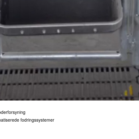
foderforsyning
omatiserede fodringssystemer