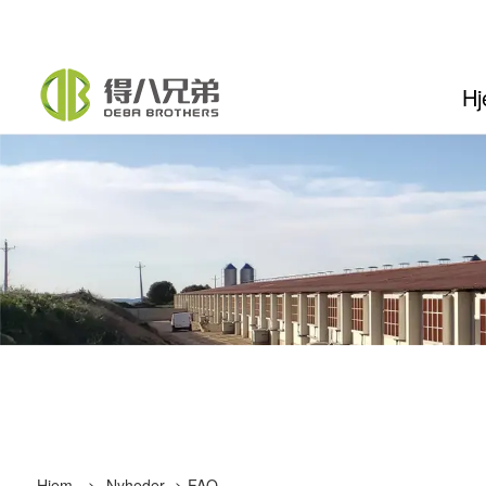
H
Hjem
>
Nyheder
>
FAQ