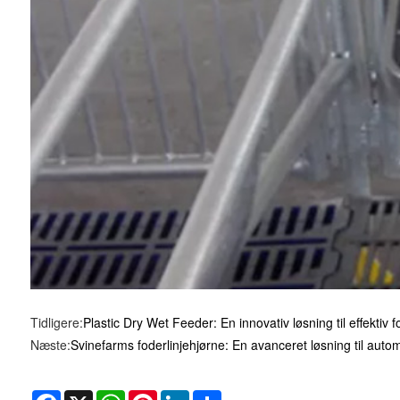
Tidligere:
Plastic Dry Wet Feeder: En innovativ løsning til effektiv 
Næste:
Svinefarms foderlinjehjørne: En avanceret løsning til aut
Facebook
X
WhatsApp
Pinterest
LinkedIn
Share