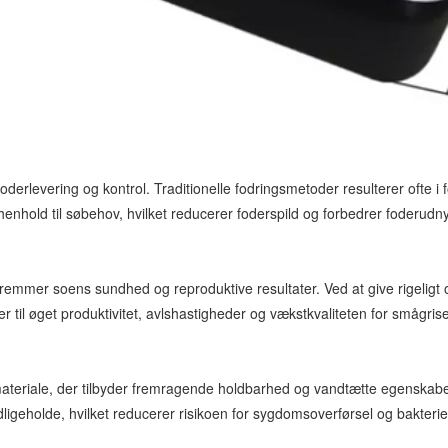
oderlevering og kontrol. Traditionelle fodringsmetoder resulterer ofte 
 henhold til søbehov, hvilket reducerer foderspild og forbedrer foderudn
t fremmer soens sundhed og reproduktive resultater. Ved at give rigelig
r til øget produktivitet, avlshastigheder og vækstkvaliteten for smågrise
teriale, der tilbyder fremragende holdbarhed og vandtætte egenskaber. 
dligeholde, hvilket reducerer risikoen for sygdomsoverførsel og bakteri